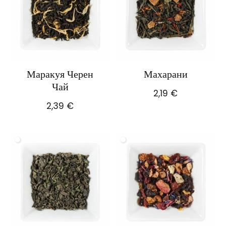
Маракуя Черен
Махарани
Чай
2,19
€
2,39
€