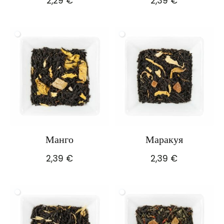
2,29
€
2,39
€
Манго
Маракуя
2,39
€
2,39
€