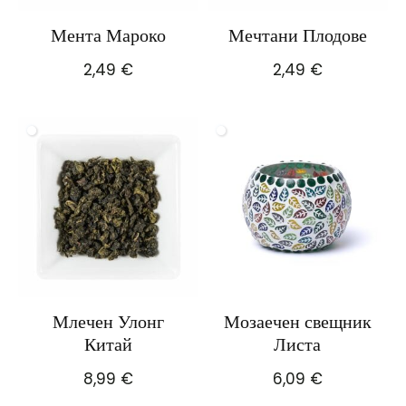
Мента Мароко
Мечтани Плодове
2,49
€
2,49
€
Млечен Улонг
Мозаечен свещник
Китай
Листа
8,99
€
6,09
€