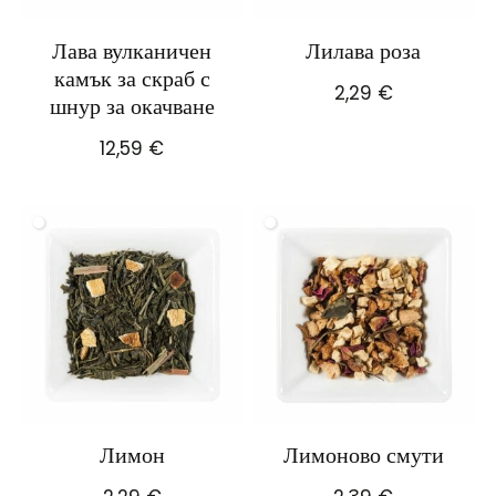
Лава вулканичен
Лилава роза
камък за скраб с
2,29
€
шнур за окачване
12,59
€
Лимон
Лимоново смути